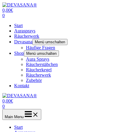
Zum
Inhalt
0,00
€
springen
0
Start
Aurasprays
Räucherwerk
Devasana
Menü umschalten
Häufige Fragen
Shop
Menü umschalten
Aura Sprays
Räucherstäbchen
Räucherkegel
Räucherwerk
Zubehör
Kontakt
0,00
€
0
Main Menu
Start