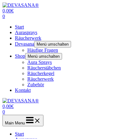
Zum
Inhalt
0,00
€
springen
0
Start
Aurasprays
Räucherwerk
Devasana
Menü umschalten
Häufige Fragen
Shop
Menü umschalten
Aura Sprays
Räucherstäbchen
Räucherkegel
Räucherwerk
Zubehör
Kontakt
0,00
€
0
Main Menu
Start