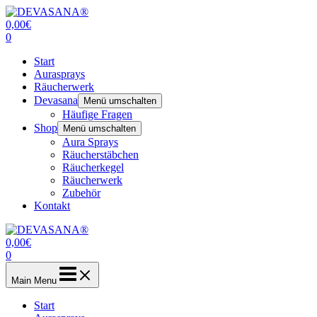
Zum
Inhalt
0,00
€
springen
0
Start
Aurasprays
Räucherwerk
Devasana
Menü umschalten
Häufige Fragen
Shop
Menü umschalten
Aura Sprays
Räucherstäbchen
Räucherkegel
Räucherwerk
Zubehör
Kontakt
0,00
€
0
Main Menu
Start