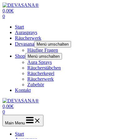
Zum
Inhalt
0,00
€
springen
0
Start
Aurasprays
Räucherwerk
Devasana
Menü umschalten
Häufige Fragen
Shop
Menü umschalten
Aura Sprays
Räucherstäbchen
Räucherkegel
Räucherwerk
Zubehör
Kontakt
0,00
€
0
Main Menu
Start