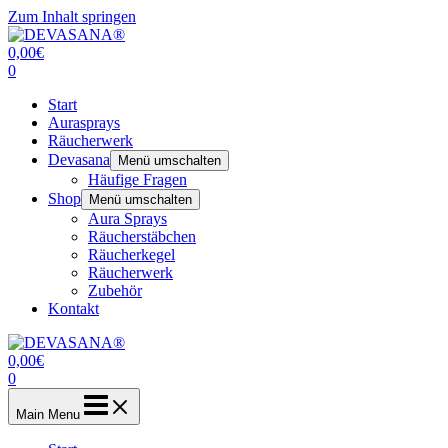
Zum Inhalt springen
0,00
€
0
Start
Aurasprays
Räucherwerk
Devasana
Menü umschalten
Häufige Fragen
Shop
Menü umschalten
Aura Sprays
Räucherstäbchen
Räucherkegel
Räucherwerk
Zubehör
Kontakt
0,00
€
0
Main Menu