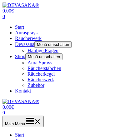
Zum
Inhalt
0,00
€
springen
0
Start
Aurasprays
Räucherwerk
Devasana
Menü umschalten
Häufige Fragen
Shop
Menü umschalten
Aura Sprays
Räucherstäbchen
Räucherkegel
Räucherwerk
Zubehör
Kontakt
0,00
€
0
Main Menu
Start